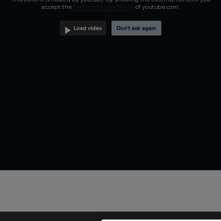
accept the
terms and conditions
of youtube.com.
Load video
Don't ask again