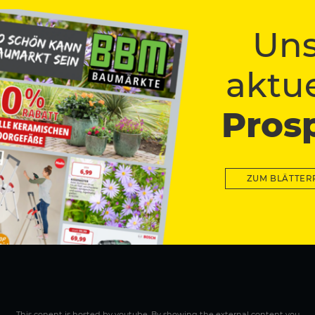
as ist unsere Basis, von der aus wir in über 30 Jahren an neun Sta
unserem BBM-Team, die sich täglich auf ein Neues für unsere Kunde
Uns
oythe, Parchim, Achim und Rhauderfehn. Wir freuen uns auf Ihren B
aktue
Pros
ZUM BLÄTTER
This conent is hosted by youtube. By showing the external content you