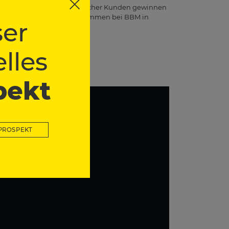
ndorten das Vertrauen zahlreicher Kunden gewinnen
n einsetzen. Herzlich willkommen bei BBM in
er
esuch!
lles
pekt
PROSPEKT