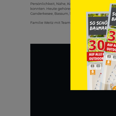
Persönlichkeit, Nähe, Kompetenz und Vertrauen: D
konnten. Heute gehören über 300 Mitarbeiter zu 
Ganderkesee, Bassum, Syke, Barsinghausen, Fries
Familie Weitz mit Team!