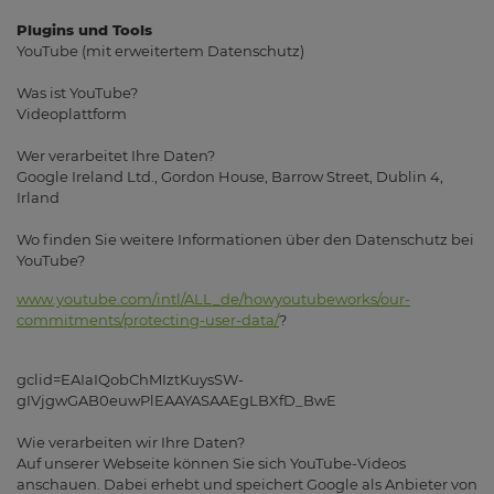
Plugins und Tools
YouTube (mit erweitertem Datenschutz)
Was ist YouTube?
Videoplattform
Wer verarbeitet Ihre Daten?
Google Ireland Ltd., Gordon House, Barrow Street, Dublin 4,
Irland
Wo finden Sie weitere Informationen über den Datenschutz bei
YouTube?
www.youtube.com/intl/ALL_de/howyoutubeworks/our-
commitments/protecting-user-data/
?
gclid=EAIaIQobChMIztKuysSW-
gIVjgwGAB0euwPlEAAYASAAEgLBXfD_BwE
Wie verarbeiten wir Ihre Daten?
Auf unserer Webseite können Sie sich YouTube-Videos
anschauen. Dabei erhebt und speichert Google als Anbieter von