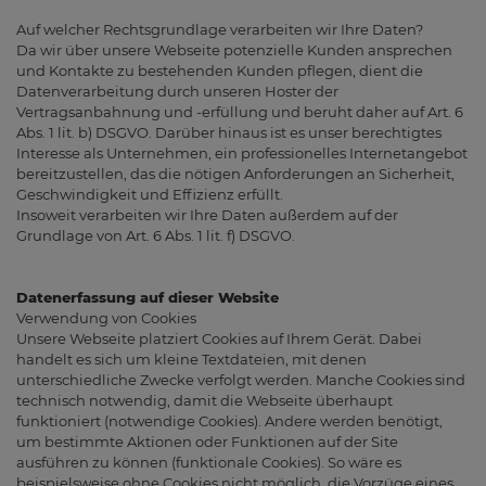
Auf welcher Rechtsgrundlage verarbeiten wir Ihre Daten?
Da wir über unsere Webseite potenzielle Kunden ansprechen
und Kontakte zu bestehenden Kunden pflegen, dient die
Datenverarbeitung durch unseren Hoster der
Vertragsanbahnung und -erfüllung und beruht daher auf Art. 6
Abs. 1 lit. b) DSGVO. Darüber hinaus ist es unser berechtigtes
Interesse als Unternehmen, ein professionelles Internetangebot
bereitzustellen, das die nötigen Anforderungen an Sicherheit,
Geschwindigkeit und Effizienz erfüllt.
Insoweit verarbeiten wir Ihre Daten außerdem auf der
Grundlage von Art. 6 Abs. 1 lit. f) DSGVO.
Datenerfassung auf dieser Website
Verwendung von Cookies
Unsere Webseite platziert Cookies auf Ihrem Gerät. Dabei
handelt es sich um kleine Textdateien, mit denen
unterschiedliche Zwecke verfolgt werden. Manche Cookies sind
technisch notwendig, damit die Webseite überhaupt
funktioniert (notwendige Cookies). Andere werden benötigt,
um bestimmte Aktionen oder Funktionen auf der Site
ausführen zu können (funktionale Cookies). So wäre es
beispielsweise ohne Cookies nicht möglich, die Vorzüge eines