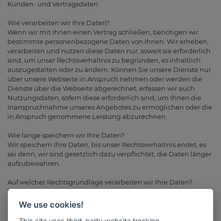
Kunden- und Vertragsdaten
Wie verarbeiten wir Ihre Daten?
Wenn wir mit Ihnen einen Vertrag schließen, benötigen wir
bestimmte personenbezogene Daten von Ihnen. Wir erheben,
verarbeiten und nutzen diese Daten nur, soweit sie erforderlich
sind, um unser Rechtsverhältnis zu begründen, es inhaltlich
auszugestalten oder zu ändern. Können Sie unsere Dienste nur
über unsere Webseite in Anspruch nehmen oder werden die
Dienste über die Webseite abgerechnet, erfassen wir auch
Nutzungsdaten, sofern diese erforderlich sind, um Ihnen die
Inanspruchnahme unseres Angebotes zu ermöglichen oder die
in Anspruch genommene Leistung abzurechnen.
Wie lange speichern wir Ihre Daten?
Wir speichern Ihre Daten, bis unser Rechtsverhältnis endet, es
sei denn, wir sind gesetzlich dazu verpflichtet, die Daten länger
aufzubewahren.
Auf welcher Rechtsgrundlage verarbeiten wir Ihre Daten?
Wir speichern Ihre Daten, um den Vertrag mit Ihnen zu erfüllen
oder vorvertragliche Maßnahmen durchzuführen. Grundlage
We use cookies!
der Datenverarbeitung ist damit Art. 6 Abs. 1 lit. b) DSGVO.
This site uses third-party website tracking