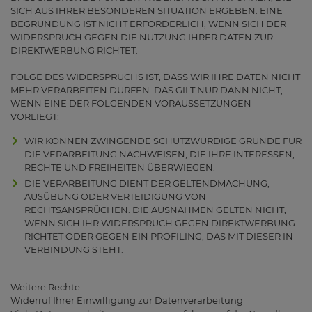
SICH AUS IHRER BESONDEREN SITUATION ERGEBEN. EINE
BEGRÜNDUNG IST NICHT ERFORDERLICH, WENN SICH DER
WIDERSPRUCH GEGEN DIE NUTZUNG IHRER DATEN ZUR
DIREKTWERBUNG RICHTET.
FOLGE DES WIDERSPRUCHS IST, DASS WIR IHRE DATEN NICHT
MEHR VERARBEITEN DÜRFEN. DAS GILT NUR DANN NICHT,
WENN EINE DER FOLGENDEN VORAUSSETZUNGEN
VORLIEGT:
WIR KÖNNEN ZWINGENDE SCHUTZWÜRDIGE GRÜNDE FÜR
DIE VERARBEITUNG NACHWEISEN, DIE IHRE INTERESSEN,
RECHTE UND FREIHEITEN ÜBERWIEGEN.
DIE VERARBEITUNG DIENT DER GELTENDMACHUNG,
AUSÜBUNG ODER VERTEIDIGUNG VON
RECHTSANSPRÜCHEN. DIE AUSNAHMEN GELTEN NICHT,
WENN SICH IHR WIDERSPRUCH GEGEN DIREKTWERBUNG
RICHTET ODER GEGEN EIN PROFILING, DAS MIT DIESER IN
VERBINDUNG STEHT.
Weitere Rechte
Widerruf Ihrer Einwilligung zur Datenverarbeitung