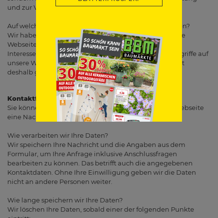
und zur Verbesserung unserer Website.
Auf welcher Rechtsgrundlage verarbeiten wir Ihre Daten?
Wir haben ein berechtigtes Interesse daran, dass unsere
Webseite fehlerfrei läuft. Auch ist es unser berechtigtes
Interesse, einen anonymisierten Überblick über die Zugriffe auf
unsere Webseite zu erhalten. Die Datenverarbeitung ist
deshalb gemäß Art. 6 Abs. 1 lit. f) DSGVO rechtmäßig.
Kontaktformular
Sie können uns über das Kontaktformular auf dieser Webseite
eine Nachricht zukommen lassen.
Wie verarbeiten wir Ihre Daten?
Wir speichern Ihre Nachricht und die Angaben aus dem
Formular, um Ihre Anfrage inklusive Anschlussfragen
bearbeiten zu können. Das betrifft auch die angegebenen
Kontaktdaten. Ohne Ihre Einwilligung geben wir die Daten
nicht an andere Personen weiter.
Wie lange speichern wir Ihre Daten?
Wir löschen Ihre Daten, sobald einer der folgenden Punkte