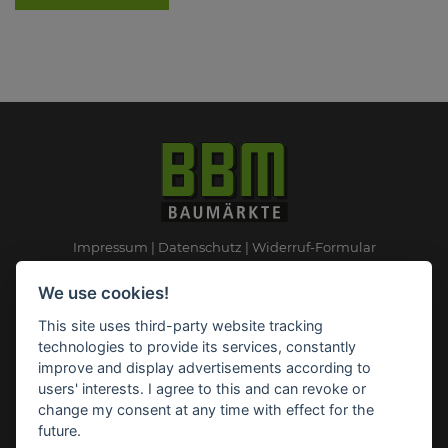
Impressum
Datenschutz
Widerruf-Formular
Cookie-Einstellungen ändern
We use cookies!
This site uses third-party website tracking
BBM Baumarkt Ganderkesee
technologies to provide its services, constantly
Rudolf-Diesel-Straße 2
improve and display advertisements according to
27777 Ganderkesee
users' interests. I agree to this and can revoke or
Telefon: 04222 94 41 0
change my consent at any time with effect for the
Telefax: 04222 94 41 31
future.
E-Mail:
ganderkesee(at)bbm-baumarkt.de