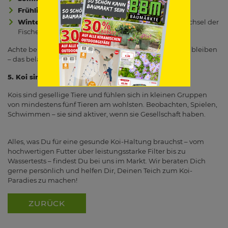
Frühling/Herbst:
leicht verdauliches Futter
Winter:
kaum oder gar nicht füttern, da der Stoffwechsel der
Fische stark herunterfährt
Achte beim Füttern darauf, dass keine Reste im Wasser bleiben
– das belastet die Wasserqualität.
5. Koi sind keine Einzelgänger
Kois sind gesellige Tiere und fühlen sich in kleinen Gruppen
von mindestens fünf Tieren am wohlsten. Beobachten, Spielen,
Schwimmen – sie sind aktiver, wenn sie Gesellschaft haben.
Alles, was Du für eine gesunde Koi-Haltung brauchst – vom
hochwertigen Futter über leistungsstarke Filter bis zu
Wassertests – findest Du bei uns im Markt. Wir beraten Dich
gerne persönlich und helfen Dir, Deinen Teich zum Koi-
Paradies zu machen!
ZURÜCK