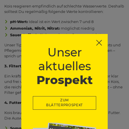
Kois reagieren empfindlich auf schlechte Wasserwerte. Deshalb
solltest Du regelmäßig folgende Werte kontrollieren:
pH-Wert:
Ideal ist ein Wert zwischen 7 und 8
Ammoniak, Nitrit, Nitrat:
möglichst niedrig
Sauerstoffgehalt:
besonders im Sommer wichtig
Unser Tipp: Bei uns findest Du praktische Wassertest-Sets und
Unser
Pflegemittel, um die Wasserqualität im Blick zu behalten –
sprich uns gerne an!
aktuelles
3. Filtertechnik – sauber muss es sein
Prospekt
Ein kräftiger
Teichfilter mit UVC-Klärer
hält das Wasser klar
und frei von Algen und schädlichen Keimen. Gerade bei Kois,
die reichlich Futter brauchen, entsteht schnell Schmutz – ohne
Filter geht es nicht.
ZUM
4. Futter – mit Qualität zum gesunden Koi
BLÄTTERPROSPEKT
Kois brauchen nährstoffreiches, speziell abgestimmtes Futter.
Die Auswahl hängt auch von der Jahreszeit ab:
Sommer:
eiweißreiches Futter für Wachstum