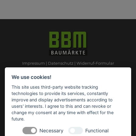
Impressum
Datenschutz
Widerruf-Formular
Cookie-Einstellungen ändern
We use cookies!
This site uses third-party website tracking
BBM Baumarkt Ganderkesee
technologies to provide its services, constantly
Rudolf-Diesel-Straße 2
improve and display advertisements according to
27777 Ganderkesee
users' interests. I agree to this and can revoke or
Telefon: 04222 94 41 0
change my consent at any time with effect for the
Telefax: 04222 94 41 31
future.
E-Mail:
ganderkesee(at)bbm-baumarkt.de
Necessary
Functional