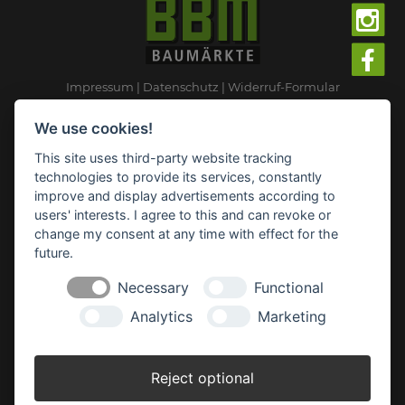
Impressum
Datenschutz
Widerruf-Formular
Cookie-Einstellungen ändern
We use cookies!
This site uses third-party website tracking
BBM Baumarkt Ganderkesee
technologies to provide its services, constantly
Rudolf-Diesel-Straße 2
improve and display advertisements according to
27777 Ganderkesee
users' interests. I agree to this and can revoke or
change my consent at any time with effect for the
Telefon: 04222 94 41 0
Telefax: 04222 94 41 31
future.
E-Mail:
ganderkesee(at)bbm-baumarkt.de
Necessary
Functional
Analytics
Marketing
Öffnungszeiten:
Montag - Freitag:
Reject optional
8.00 - 19.00 Uhr