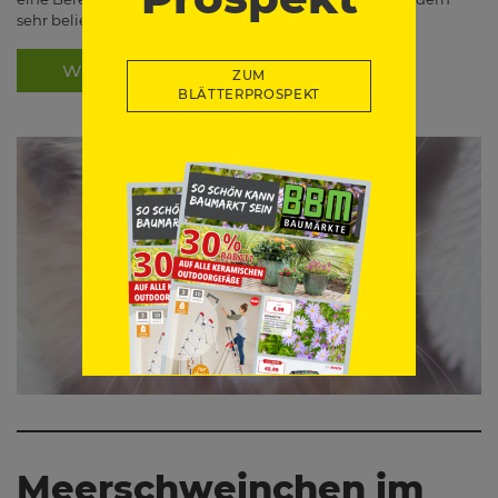
sehr beliebt. Doch auch wenn…
WEITERLESEN
ZUM
BLÄTTERPROSPEKT
Meerschweinchen im