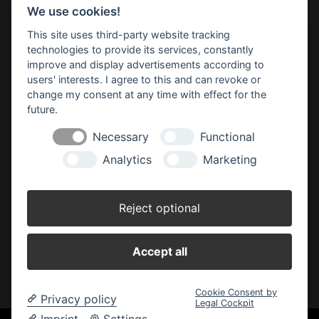
Cookie-Einstellungen ändern
We use cookies!
This site uses third-party website tracking
BBM Baumarkt Ganderkesee
technologies to provide its services, constantly
Rudolf-Diesel-Straße 2
improve and display advertisements according to
27777 Ganderkesee
users' interests. I agree to this and can revoke or
Telefon: 04222 94 41 0
change my consent at any time with effect for the
Telefax: 04222 94 41 31
future.
E-Mail:
ganderkesee(at)bbm-baumarkt.de
Necessary
Functional
Analytics
Marketing
Öffnungszeiten:
Montag - Freitag:
Reject optional
8.00 - 19.00 Uhr
Samstag:
Accept all
8.00 - 18.00 Uhr
Cookie Consent by
Privacy policy
Legal Cockpit
Imprint
Settings