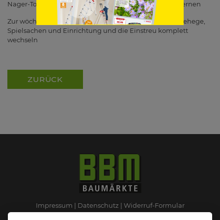
Nager-Toiletten und Kot-Ecken, Frischfutter-Reste entfernen
Zur wöchentlichen Reinigung gehören: das gesamte Gehege,
Spielsachen und Einrichtung und die Einstreu komplett
wechseln
ZURÜCK
Impressum
Datenschutz
Widerruf-Formular