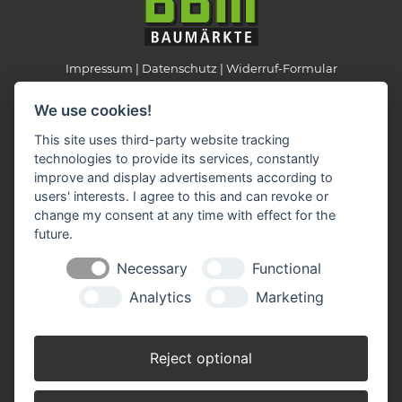
Impressum
Datenschutz
Widerruf-Formular
Cookie-Einstellungen ändern
We use cookies!
This site uses third-party website tracking
BBM Baumarkt Ganderkesee
technologies to provide its services, constantly
Rudolf-Diesel-Straße 2
improve and display advertisements according to
27777 Ganderkesee
users' interests. I agree to this and can revoke or
Telefon: 04222 94 41 0
change my consent at any time with effect for the
Telefax: 04222 94 41 31
future.
E-Mail:
ganderkesee(at)bbm-baumarkt.de
Necessary
Functional
Analytics
Marketing
Öffnungszeiten:
Montag - Freitag:
Reject optional
8.00 - 19.00 Uhr
Samstag: