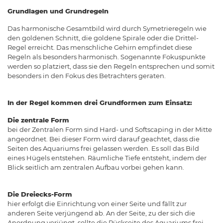
Grundlagen und Grundregeln
Das harmonische Gesamtbild wird durch Symetrieregeln wie
den goldenen Schnitt, die goldene Spirale oder die Drittel-
Regel erreicht. Das menschliche Gehirn empfindet diese
Regeln als besonders harmonisch. Sogenannte Fokuspunkte
werden so platziert, dass sie den Regeln entsprechen und somit
besonders in den Fokus des Betrachters geraten.
In der Regel kommen drei Grundformen zum Einsatz:
Die zentrale Form
bei der Zentralen Form sind Hard- und Softscaping in der Mitte
angeordnet. Bei dieser Form wird darauf geachtet, dass die
Seiten des Aquariums frei gelassen werden. Es soll das Bild
eines Hügels entstehen. Räumliche Tiefe entsteht, indem der
Blick seitlich am zentralen Aufbau vorbei gehen kann.
Die Dreiecks-Form
hier erfolgt die Einrichtung von einer Seite und fällt zur
anderen Seite verjüngend ab. An der Seite, zu der sich die
Anordnung verjüngt, sollte die Rückseite des Aquariums frei