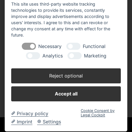
This site uses third-party website tracking
BBM Baumarkt Ganderkesee
technologies to provide its services, constantly
Rudolf-Diesel-Straße 2
improve and display advertisements according to
27777 Ganderkesee
users' interests. I agree to this and can revoke or
Telefon: 04222 94 41 0
change my consent at any time with effect for the
Telefax: 04222 94 41 31
future.
E-Mail:
ganderkesee(at)bbm-baumarkt.de
Necessary
Functional
Analytics
Marketing
Öffnungszeiten:
Montag - Freitag:
Reject optional
8.00 - 19.00 Uhr
Samstag:
Accept all
8.00 - 18.00 Uhr
Cookie Consent by
Privacy policy
Legal Cockpit
Imprint
Settings
Unsere Einkaufskooperation